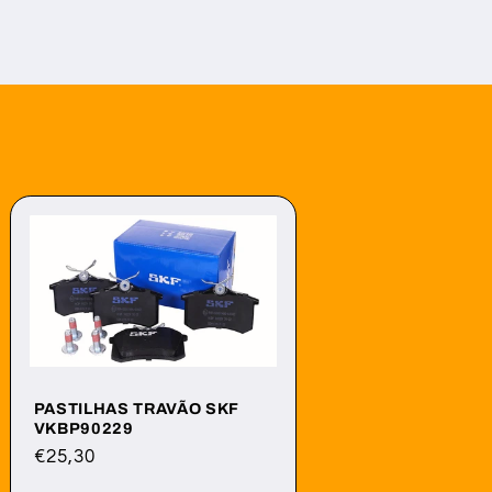
PASTILHAS TRAVÃO SKF
VKBP90229
Preço
€25,30
normal