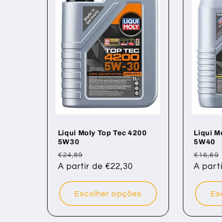
Liqui Moly Top Tec 4200
Liqui M
5W30
5W40
Preço
Preço
Preço
€24,89
€16,69
normal
A partir de €22,30
de
norma
A part
saldo
Escolher opções
Es