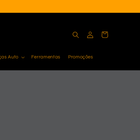
Iniciar
Carrinho
sessão
ças Auto
Ferramentas
Promoções
sa gama de lubrificantes