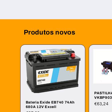
Produtos novos
PASTILH
VKBP90
Bateria Exide EB740 74Ah
Preço
€63,24
680A 12V Excell
normal