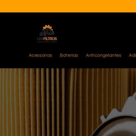
Saltar
para o
conteúdo
Acessórios
Baterias
Anticongelantes
Adi