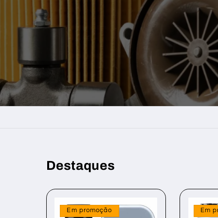
Destaques
Em promoção
Em p