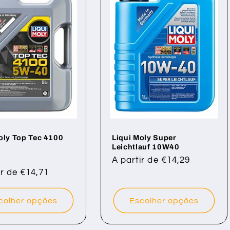
oly Top Tec 4100
Liqui Moly Super
Leichtlauf 10W40
Preço
Preço
A partir de €14,29
l
ir de €14,71
de
normal
saldo
colher opções
Escolher opções