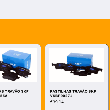
AS TRAVÃO SKF
PASTILHAS TRAVÃO SKF
355A
VKBP90271
Preço
€39,14
normal