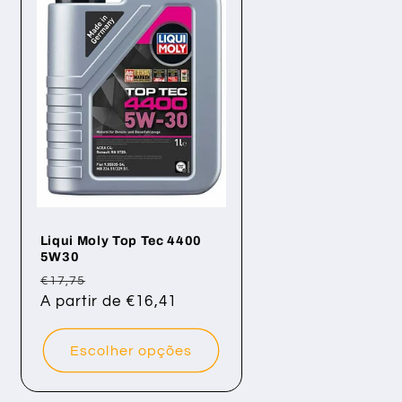
Liqui Moly Top Tec 4400
5W30
Preço
Preço
€17,75
normal
A partir de €16,41
de
saldo
Escolher opções