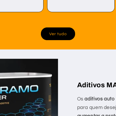
Ver tudo
Aditivos 
Os
aditivos au
para quem dese